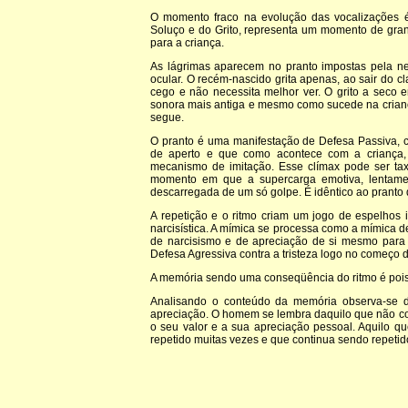
O momento fraco na evolução das vocalizações é
Soluço e do Grito, representa um momento de gra
para a criança.
As lágrimas aparecem no pranto impostas pela ne
ocular. O recém-nascido grita apenas, ao sair do c
cego e não necessita melhor ver. O grito a seco
sonora mais antiga e mesmo como sucede na criança 
segue.
O pranto é uma manifestação de Defesa Passiva, car
de aperto e que como acontece com a criança,
mecanismo de imitação. Esse clímax pode ser t
momento em que a supercarga emotiva, lentame
descarregada de um só golpe. É idêntico ao pranto 
A repetição e o ritmo criam um jogo de espelhos 
narcisística. A mímica se processa como a mímica d
de narcisismo e de apreciação de si mesmo para 
Defesa Agressiva contra a tristeza logo no começo d
A memória sendo uma conseqüência do ritmo é pois
Analisando o conteúdo da memória observa-se d
apreciação. O homem se lembra daquilo que não co
o seu valor e a sua apreciação pessoal. Aquilo q
repetido muitas vezes e que continua sendo repeti