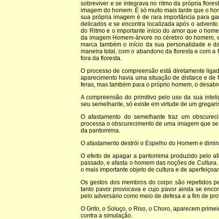
sobreviver e se integrava no ritmo da própria flor
imagem do homem. É só muito mais tarde que o ho
sua própria imagem é de rara importância para ga
delicados e se encontra localizada após o advento
do Ritmo e o importante início do amor que o hom
da imagem Homem-árvore no cérebro do homem, e 
marca também o início da sua personalidade e da
maneira total, com o abandono da floresta e com a
fora da floresta.
O processo de compreensão está diretamente liga
aparecimento havia uma situação de disfarce e de
feras, mas também para o próprio homem, o desabro
A compreensão do primitivo pelo uso da sua inteli
seu semelhante, só existe em virtude de um gregari
O afastamento do semelhante traz um obscureci
processa o obscurecimento de uma imagem que se a
da pantomima.
O afastamento destrói o Espelho do Homem e dimin
O efeito de apagar a pantomima produzido pelo af
passado, e afasta o homem das noções de Cultura
o mais importante objeto de cultura e de aperfeiçoa
Os gestos dos membros do corpo são repetidos pe
tanto pavor provocava e cujo pavor ainda se enco
pelo adversário como meio de defesa e a fim de pr
O Grito, o Soluço, o Riso, o Choro, aparecem prim
contra a simulação.