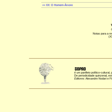
<< XX: O Homem-Árvore
T
Notas para a r
(X
é um panfleto político-cultural,
De periodicidade quinzenal, es
Editores
: Alexandre Nodari e F