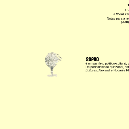
T
O 
a moda e o
Notas para a r
(XXII
é um panfleto político-cultural,
De periodicidade quinzenal, es
Editores
: Alexandre Nodari e F