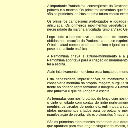
A importante Pantomima, conseqüente da Descobert
palavra e a marcha. Os primeiros desenhos que f
são os primeiros indícios de uma futura escrita exec
Os primeiros cantos-sons prolongados e jogados n
articulada. Os primeiros movimentos vegetativos
necessidade da marcha articulada rumo à Visão Geo
Logo cedo o homem teve necessidade de represe
obtidas na execução da Pantomima que se exprimia 
O ballet atual composto de pantomima é igual ao
pose ou a atitude estática.
A Pantomima criava a atitude-monumento e a p
Pantomima apontava para a criação do monumento 
ter a escrita.
Alain intuitivamente menciona essa função do mon
Esta necessidade imprescindível de memorizar
conservar a memória da própria imagem, surgiu a f
frente ao boneco representando a Imagem. A Pant
arte primitiva e que deu origem a escrita.
As bengalas com nós (protótipo do lenço com nós), 
o cinto enfeitado com contas do índio norte-ameri
menhirs, os círculos de pedra etc. enfim toda a s
ídolos monumentos criados para perpetuar e me
manifestação de escrita, isto é, pictografos (imagen
São os primeiros monumentos do homem que deram o
que apontam para esta origem singular da escrita,