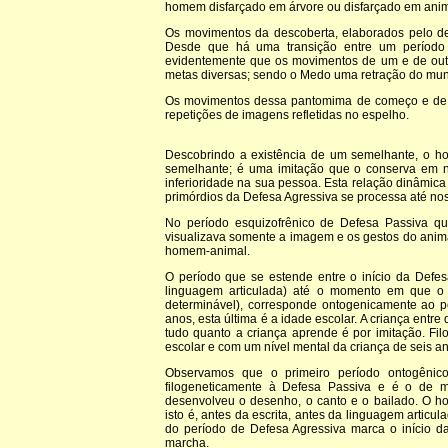
homem disfarçado em árvore ou disfarçado em anim
Os movimentos da descoberta, elaborados pelo de
Desde que há uma transição entre um período
evidentemente que os movimentos de um e de out
metas diversas; sendo o Medo uma retração do mun
Os movimentos dessa pantomima de começo e de
repetições de imagens refletidas no espelho.
Descobrindo a existência de um semelhante, o h
semelhante; é uma imitação que o conserva em n
inferioridade na sua pessoa. Esta relação dinâmic
primórdios da Defesa Agressiva se processa até nos
No período esquizofrênico de Defesa Passiva q
visualizava somente a imagem e os gestos do anim
homem-animal.
O período que se estende entre o início da Defes
linguagem articulada) até o momento em que o 
determinável), corresponde ontogenicamente ao p
anos, esta última é a idade escolar. A criança entr
tudo quanto a criança aprende é por imitação. F
escolar e com um nível mental da criança de seis a
Observamos que o primeiro período ontogênic
filogeneticamente à Defesa Passiva e é o de m
desenvolveu o desenho, o canto e o bailado. O ho
isto é, antes da escrita, antes da linguagem artic
do período de Defesa Agressiva marca o início das 
marcha.