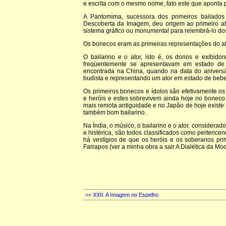
e escrita com o mesmo nome, fato este que aponta p
A Pantomima, sucessora dos primeiros bailados
Descoberta da Imagem, deu origem ao primeiro at
sistema gráfico ou monumental para relembrá-lo do
Os bonecos eram as primeiras representações do ato
O bailarino e o ator, isto é, os donos e exibi
freqüentemente se apresentavam em estado de
encontrada na China, quando na data do aniversá
budista e representando um ator em estado de bebe
Os primeiros bonecos e ídolos são efetivamente 
e heróis e estes sobrevivem ainda hoje no boneco 
mais remota antiguidade e no Japão de hoje exist
também bom bailarino.
Na Índia, o músico, o bailarino e o ator, considera
e histérica, são todos classificados como pertenc
há vestígios de que os heróis e os soberanos pr
Farrapos (ver a minha obra a sair A Dialética da Mod
<< XXII: A Imagem no Espelho