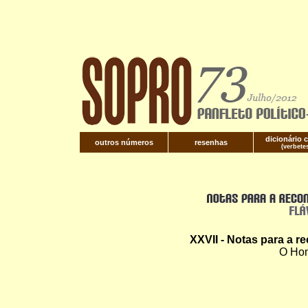
dicionário c
outros números
resenhas
(verbete
XXVII - Notas para a 
O Hom