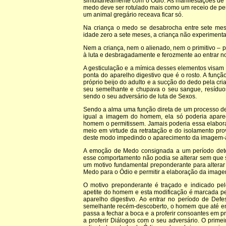
simultaneamente com o Ódio. As manifestações de 
medo deve ser rotulado mais como um receio de pe
um animal gregário receava ficar só.
Na criança o medo se desabrocha entre sete mes
idade zero a sete meses, a criança não experimen
Nem a criança, nem o alienado, nem o primitivo – 
à luta e desbragadamente e ferozmente ao entrar n
A gesticulação e a mímica desses elementos visam p
ponta do aparelho digestivo que é o rosto. A função
próprio beijo do adulto e a sucção do dedo pela c
seu semelhante e chupava o seu sangue, resíduos
sendo o seu adversário de luta de Sexos.
Sendo a alma uma função direta de um processo d
igual a imagem do homem, ela só poderia apare
homem o permitissem. Jamais poderia essa elabor
meio em virtude da retratação e do isolamento prov
deste modo impedindo o aparecimento da imagem-
A emoção de Medo consignada a um período deter
esse comportamento não podia se alterar sem que 
um motivo fundamental preponderante para altera
Medo para o Ódio e permitir a elaboração da imag
O motivo preponderante é traçado e indicado p
apetite do homem e esta modificação é marcada p
aparelho digestivo. Ao entrar no período de Def
semelhante recém-descoberto, o homem que até en
passa a fechar a boca e a proferir consoantes em p
a proferir Diálogos com o seu adversário. O prime