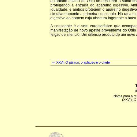
adiantado estado de Ódio ao descobrir a suma im
protegendo a entrada do aparelho digestivo. A
igualdade, e ambos protegem o aparelho digesti
simultaneamente a primeira consoante. Há uma mu
digestivo do homem cuja abertura ingerente a boca 
A consoante é o som característico que acomp
manifestação de novo apetite proveniente do Ódi
feição de silêncio. Um silêncio produto de um nov
<< XXVI: O pânico, o aplauso e o chefe
T
A
Notas para a r
(XXVI):
O 