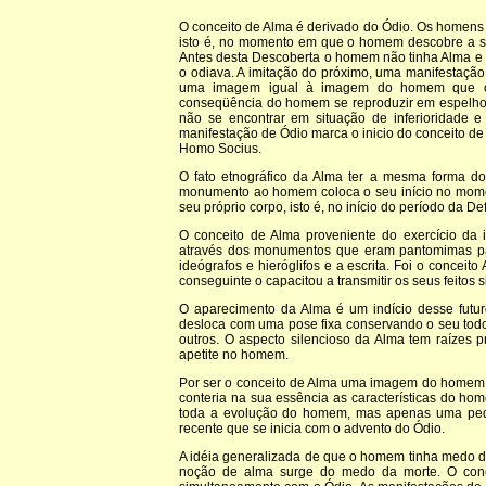
O conceito de Alma é derivado do Ódio. Os homen
isto é, no momento em que o homem descobre a s
Antes desta Descoberta o homem não tinha Alma e
o odiava. A imitação do próximo, uma manifestação
uma imagem igual à imagem do homem que o r
conseqüência do homem se reproduzir em espelho
não se encontrar em situação de inferioridade e
manifestação de Ódio marca o inicio do conceito de
Homo Socius.
O fato etnográfico da Alma ter a mesma forma
monumento ao homem coloca o seu início no mome
seu próprio corpo, isto é, no início do período da De
O conceito de Alma proveniente do exercício da 
através dos monumentos que eram pantomimas par
ideógrafos e hieróglifos e a escrita. Foi o conce
conseguinte o capacitou a transmitir os seus feitos 
O aparecimento da Alma é um indício desse futuro
desloca com uma pose fixa conservando o seu todo 
outros. O aspecto silencioso da Alma tem raízes
apetite no homem.
Por ser o conceito de Alma uma imagem do homem,
conteria na sua essência as características do h
toda a evolução do homem, mas apenas uma peq
recente que se inicia com o advento do Ódio.
A idéia generalizada de que o homem tinha medo da 
noção de alma surge do medo da morte. O con