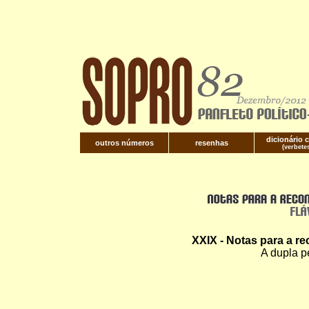
dicionário c
outros números
resenhas
(verbete
XXIX - Notas para a 
A dupla p