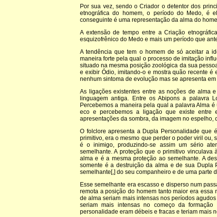
Por sua vez, sendo o Criador o detentor dos princi
etnográfica do homem, o período do Medo, é 
conseguinte é uma representação da alma do home
A extensão de tempo entre a Criação etnográfic
esquizofrênico do Medo e mais um período que an
A tendência que tem o homem de só aceitar a i
maneira forte pela qual o processo de imitação inf
situado na mesma posição zoológica da sua pessoa, i
e exibir Ódio, imitando-o e mostra quão recente é
nenhum sintoma de evolução mas se apresenta em
As ligações existentes entre as noções de alma 
linguagem antiga. Entre os Abipons a palavra 
Percebemos a maneira pela qual a palavra Alma é
eco e percebemos a ligação que existe entre 
apresentações da sombra, da imagem no espelho, d
O folclore apresenta a Dupla Personalidade que é
primitivo, era o mesmo que perder o poder viril ou
é o inimigo, produzindo-se assim um sério at
semelhante. A proteção que o primitivo vinculav
alma e é a mesma proteção ao semelhante. A dest
somente é a destruição da alma e de sua Dupla 
semelhante[,] do seu companheiro e de uma parte d
Esse semelhante era escasso e disperso num passa
remota a posição do homem tanto maior era essa 
de alma seriam mais intensas nos períodos agudos
seriam mais intensas no começo da formaçã
personalidade eram débeis e fracas e teriam mais 