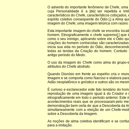
O advento do importante fenômeno de Chefe, uma
cuja Personalidade é a [de] ser repetida e i
característicos do Chefe, característicos cobiçados
espírito coletivo consequente do Ódio [,] a Alma 
imagem do Chefe; uma imagem telúrica com raízes 
Esta importante imagem do chefe se encontra local
homem. Etnograficamente o chefe supremo[,] que é
como o seu inimigo, aplicando sobre ele o Ódio 
criações do homem conhecidas são caracterizadas
inicia sua vida no período do Ódio, desconhecen
todas as lendas da Criação do homem. Contudo n
antigo período do Medo.
O uso da imagem do Chefe como alma do grupo-e
atributos do Chefe abstrato.
Quando Dionísio em frente ao espelho cria o mun
Imagem e se comporta como Narciso e elabora para 
Adão neoplatônico e gnóstico e outros são os mes
É curioso e esclarecedor este fato lendário do ho
reprodução de uma imagem igual à do Criador e 
etnograficamente em todo o período anterior. Est
acontecimentos reais que se processaram pelo me
demonstração bem certa de que a Descoberta da I
simultaneamente com a eleição de um Chefe-model
sobre a Descoberta da Imagem.
As noções de alma coletiva identificam e se con
para a imitação.