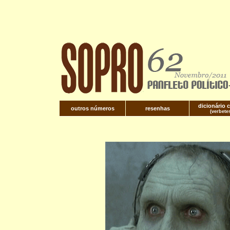
dicionário c
outros números
resenhas
(verbete